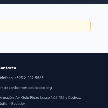
Contacto
eléfono: +593 2-247-5563
mail: contacto@labibliadice.org
irección: Av. Galo Plaza Lasso N63-183 y Cedros,
uito – Ecuador