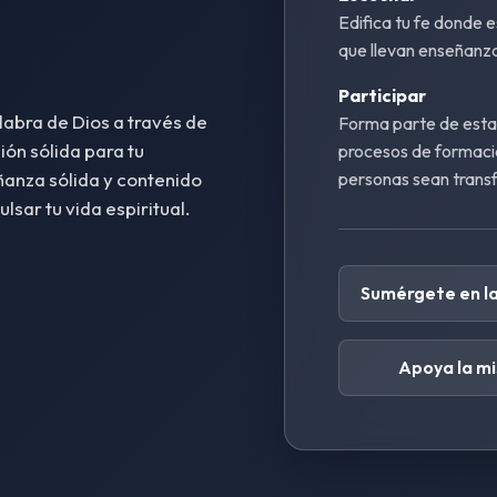
Edifica tu fe donde 
que llevan enseñanza 
Participar
labra de Dios a través de
Forma parte de esta 
ón sólida para tu
procesos de formaci
ñanza sólida y contenido
personas sean trans
sar tu vida espiritual.
Sumérgete en la
Apoya la mi