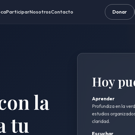
eca
Participar
Nosotros
Contacto
Donar
Hoy pu
con la
Aprender
Profundiza en la verd
estudios organizados
a tu
claridad.
Escuchar