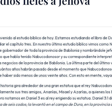
díos fieles a Jehová
enido al estudio bíblico de hoy. Estamos estudiando el libro de D
r el capítulo tres. En nuestro último estudio bíblico vimos como 
e gobernador de toda la provincia de Babilonia y nombrándole jef
ño que había tenido Nabucodonosor y su correspondiente interpret
 negocios de la provincia de Babilonia. La última parte del último 
ón cuántos años habrán pasado desde el momento que Nabucodonos
ebe haber sido menos de unos veinte años. Con esto en mente, vaya
La historia gira alrededor de una gran estatua que el rey Nabucodon
solamente sus tres amigos, Ananías, Misael y Azarías, a quienes l
 notamos en Daniel 3 es al rey erigiendo su estatua. Daniel 3:1 di
a de seis codos; la levantó en el campo de Dura, en la provincia 