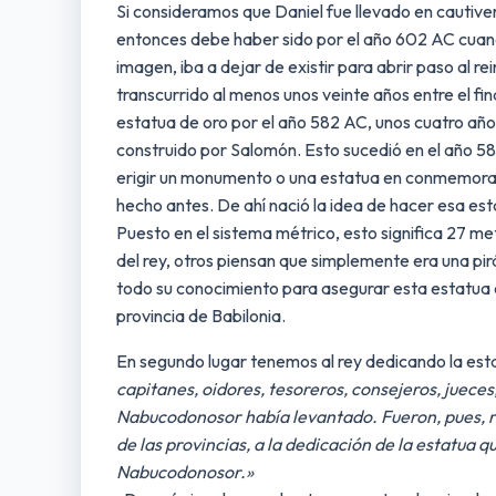
Si consideramos que Daniel fue llevado en cautive
entonces debe haber sido por el año 602 AC cuando
imagen, iba a dejar de existir para abrir paso al 
transcurrido al menos unos veinte años entre el f
estatua de oro por el año 582 AC, unos cuatro añ
construido por Salomón. Esto sucedió en el año 
erigir un monumento o una estatua en conmemoraci
hecho antes. De ahí nació la idea de hacer esa e
Puesto en el sistema métrico, esto significa 27 me
del rey, otros piensan que simplemente era una pi
todo su conocimiento para asegurar esta estatua en 
provincia de Babilonia.
En segundo lugar tenemos al rey dedicando la estat
capitanes, oidores, tesoreros, consejeros, jueces
Nabucodonosor había levantado.
Fueron, pues, 
de las provincias, a la dedicación de la estatua 
Nabucodonosor.»