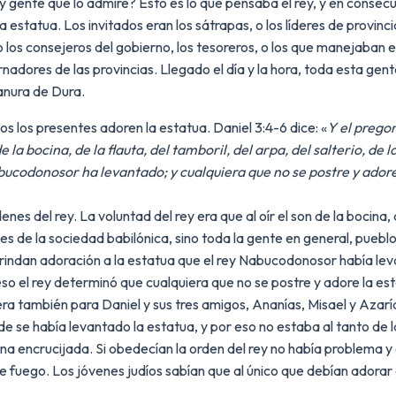
 gente que lo admire? Esto es lo que pensaba el rey, y en consecuen
estatua. Los invitados eran los sátrapas, o los líderes de provincia,
o los consejeros del gobierno, los tesoreros, o los que manejaban el 
rnadores de las provincias. Llegado el día y la hora, toda esta g
lanura de Dura.
s los presentes adoren la estatua. Daniel 3:4-6 dice: «
Y el prego
de la bocina, de la flauta, del tamboril, del arpa, del salterio, 
 Nabucodonosor ha levantado; y cualquiera que no se postre y ad
s del rey. La voluntad del rey era que al oír el son de la bocina, de
s de la sociedad babilónica, sino toda la gente en general, pueblo
rindan adoración a la estatua que el rey Nabucodonosor había lev
so el rey determinó que cualquiera que no se postre y adore la e
era también para Daniel y sus tres amigos, Ananías, Misael y Azar
e se había levantado la estatua, y por eso no estaba al tanto de l
 una encrucijada. Si obedecían la orden del rey no había problema y
de fuego. Los jóvenes judíos sabían que al único que debían adorar