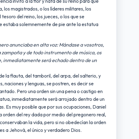
cia invitó a la flor y nata de su reino para que
 los magistrados, o los líderes militares, los
tesoro del reino, los jueces, o los que se
ente estaba solemnemente de pie ante la estatua
nero anunciaba en alta voz: Mándase a vosotros,
de la zampoña y de todo instrumento de música, os
ore, inmediatamente será echado dentro de un
 la flauta, del tamboril, del arpa, del salterio, y
s, naciones y lenguas, se postren, es decir se
antado. Pero una orden sin una pena o castigo en
statua, inmediatamente será arrojado dentro de un
ías. Es muy posible que por sus ocupaciones, Daniel
a orden del rey dada por medio del pregonero real,
 conservaban la vida, pero si no obedecían la orden
 es a Jehová, el único y verdadero Dios.