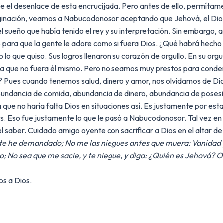
e el desenlace de esta encrucijada. Pero antes de ello, permítame
aginación, veamos a Nabucodonosor aceptando que Jehová, el Dios d
el sueño que había tenido el rey y su interpretación. Sin embargo, a
para que la gente le adore como si fuera Dios. ¿Qué habrá hecho
lo que quiso. Sus logros llenaron su corazón de orgullo. En su orgul
osa que no fuera él mismo. Pero no seamos muy prestos para con
Pues cuando tenemos salud, dinero y amor, nos olvidamos de Dios
ndancia de comida, abundancia de dinero, abundancia de posesion
que no haría falta Dios en situaciones así. Es justamente por es
. Eso fue justamente lo que le pasó a Nabucodonosor. Tal vez en su
, el saber. Cuidado amigo oyente con sacrificar a Dios en el altar d
te he demandado; No me las niegues antes que muera: Vanidad 
; No sea que me sacie, y te niegue, y diga: ¿Quién es Jehová? 
os a Dios.