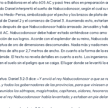
rio a Babilonia en el año 605 AC y pasó tres años en preparación
 Daniel interpretó el sueño de Nabucodonosor, según el cual su r
reino Medo-Persa, simbolizado por el pecho y los brazos de plata d
inal de Daniel 2 y el comienzo de Daniel 3. Asumiendo esto, estarí
os después de que Nabucodonosor había arrasado Jerusalén y hab
586 AC. Nabucodonosor debe haber estado sintiéndose como amo y 
ón de sus logros. Acorde con el esplendor de su reino, Nabucodo
statua de oro de dimensiones descomunales. Nada más y nada men
tros de alto por 2,7 metros de ancho. En cuanto a la forma de la 
rámide. El texto no revela detalles en cuanto a esto. Los ingeni
el suelo sin el peligro que se caiga. El lugar donde se levantó la 
ua. Daniel 3:2-3 dice: «
Y envió el rey Nabucodonosor a que se re
, y todos los gobernadores de las provincias, para que viniesen a 
reunidos los sátrapas, magistrados, capitanes, oidores, tesorero
que el rey Nabucodonosor había levantado; y estaban en pie delan