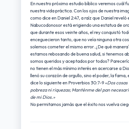
En nuestro próximo estudio bíblico veremos cuál fu
nuestra vida práctica. Con los ojos de nuestra im
como dice en Daniel 2:47, a raíz que Daniel reveló 
Nabucodonosor está erigiendo una estatua de oro 
que durante esos veinte años, el rey conquistó todo 
enceguecieron tanto, que no veía ninguna otra c
solemos cometer el mismo error. ¿De qué manera? 
estamos rebosando de buena salud, si tenemos abu
somos queridos y aceptados por todos? Parecería 
no tienen el más mínimo interés en acercarse a Dios
llenó su corazón de orgullo, sino el poder, la fama
dice lo siguiente en Proverbios 30:7-9 «
Dos cosas 
pobreza ni riquezas; Manténme del pan necesario
de mi Dios.»
No permitamos jamás que el éxito nos vuelva cieg