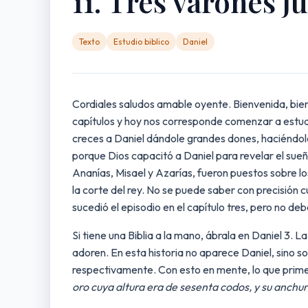
11. Tres varones ju
Texto
Estudio biblico
Daniel
Cordiales saludos amable oyente. Bienvenida, bienv
capítulos y hoy nos corresponde comenzar a estudia
creces a Daniel dándole grandes dones, haciéndol
porque Dios capacitó a Daniel para revelar el sue
Ananías, Misael y Azarías, fueron puestos sobre los
la corte del rey. No se puede saber con precisi
sucedió el episodio en el capítulo tres, pero no d
Si tiene una Biblia a la mano, ábrala en Daniel 3. 
adoren. En esta historia no aparece Daniel, sino 
respectivamente. Con esto en mente, lo que primero
oro cuya altura era de sesenta codos, y su anchur