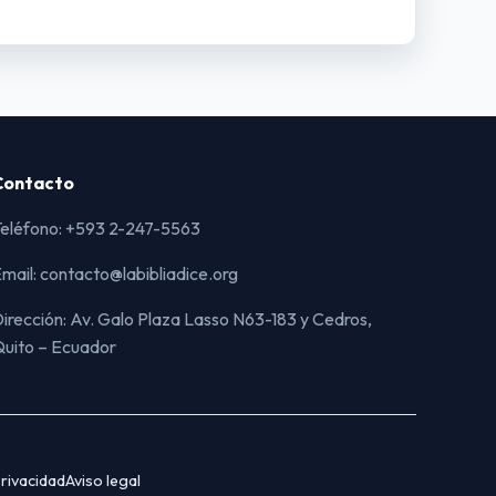
Contacto
eléfono: +593 2-247-5563
mail: contacto@labibliadice.org
irección: Av. Galo Plaza Lasso N63-183 y Cedros,
uito – Ecuador
rivacidad
Aviso legal