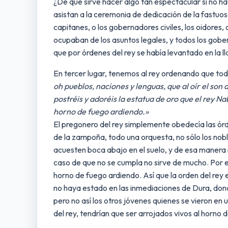
¿De qué sirve hacer algo tan espectacular si no hay
asistan a la ceremonia de dedicación de la fastuosa 
capitanes, o los gobernadores civiles, los oidores, 
ocupaban de los asuntos legales, y todos los gobe
que por órdenes del rey se había levantado en la l
En tercer lugar, tenemos al rey ordenando que todo
oh pueblos, naciones y lenguas, que al oír el son 
postréis y adoréis la estatua de oro que el rey
horno de fuego ardiendo.»
El pregonero del rey simplemente obedecía las órdene
de la zampoña, todo una orquesta, no sólo los noble
acuesten boca abajo en el suelo, y de esa manera 
caso de que no se cumpla no sirve de mucho. Por e
horno de fuego ardiendo. Así que la orden del rey 
no haya estado en las inmediaciones de Dura, dond
pero no así los otros jóvenes quienes se vieron en
del rey, tendrían que ser arrojados vivos al horno 