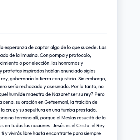
la esperanza de captar algo de lo que sucede. Las
lado de la limusina. Con pompa y protocolo,
cimiento o por elección, los honramos y
y profetas inspirados habían anunciado siglos
ey, gobernaría la tierra con justicia. Sin embargo,
ero sería rechazado y asesinado. Por lo tanto, no
quel humilde maestro de Nazaret ser su rey? Pero
ma cena, su oración en Getsemaní, la traición de
en la cruz y su sepultura en una tumba prestada.
ia no termina allí, porque el Mesías resucitó de la
en todas las naciones. Jesús es el Cristo, el Rey
y vivirás libre hasta encontrarte para siempre