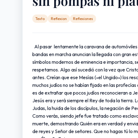
sin pompas ni plat
Texto
Reflexion
Reflexiones
Al pasar lentamente la caravana de automóviles p
bandas en marcha anuncian la llegada con gran estr
símbolos modernos de eminencia e importancia, se 
respetamos. Algo así sucedió con la vez que Cristo
antes. Creían que ese Mesías («el Ungido») los res
muchos judíos no se habían fijado en las profecías
es de extrañar que pocos judíos reconocieran a Je
Jesús era y será siempre el Rey de toda la tierra. L
Judas, la huida de los discípulos, la negación de Pe
Como verás, siendo jefe fue tratado como esclavo, s
muerte, demostrando Quién era en verdad y enviand
de reyes y Señor de señores. Que no hagas tú lo 