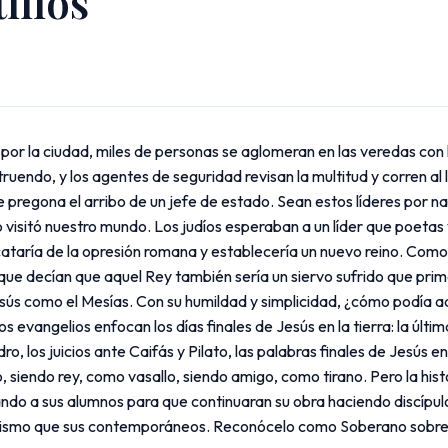
illos
or la ciudad, miles de personas se aglomeran en las veredas con 
uendo, y los agentes de seguridad revisan la multitud y corren al 
pregona el arribo de un jefe de estado. Sean estos líderes por na
 visitó nuestro mundo. Los judíos esperaban a un líder que poetas 
cataría de la opresión romana y establecería un nuevo reino. Como r
 que decían que aquel Rey también sería un siervo sufrido que prim
sús como el Mesías. Con su humildad y simplicidad, ¿cómo podía a
os evangelios enfocan los días finales de Jesús en la tierra: la últi
dro, los juicios ante Caifás y Pilato, las palabras finales de Jesús 
iendo rey, como vasallo, siendo amigo, como tirano. Pero la histor
o a sus alumnos para que continuaran su obra haciendo discípulos 
mismo que sus contemporáneos. Reconócelo como Soberano sobre ti 