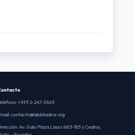
Contacto
eléfono: +593 2-247-5563
mail: contacto@labibliadice.org
irección: Av. Galo Plaza Lasso N63-183 y Cedros,
uito – Ecuador