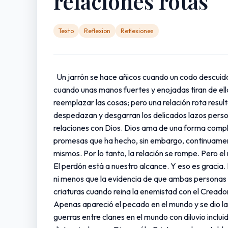
relaciones rotas
Texto
Reflexion
Reflexiones
Un jarrón se hace añicos cuando un codo descuidad
cuando unas manos fuertes y enojadas tiran de ella
reemplazar las cosas; pero una relación rota resul
despedazan y desgarran los delicados lazos perso
relaciones con Dios. Dios ama de una forma complet
promesas que ha hecho, sin embargo, continuamen
mismos. Por lo tanto, la relación se rompe. Pero el
El perdón está a nuestro alcance. Y eso es gracia.
ni menos que la evidencia de que ambas personas o 
criaturas cuando reina la enemistad con el Creador
Apenas apareció el pecado en el mundo y se dio l
guerras entre clanes en el mundo con diluvio incl