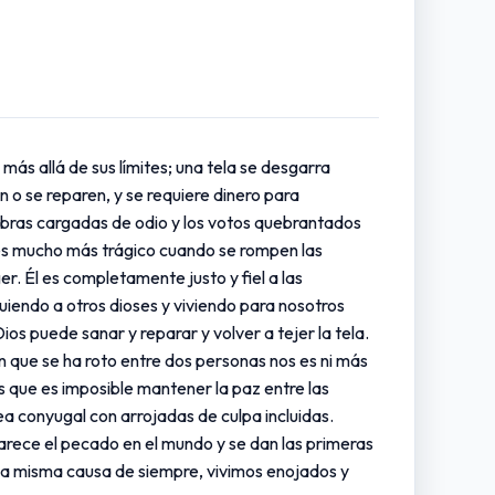
ás allá de sus límites; una tela se desgarra
n o se reparen, y se requiere dinero para
labras cargadas de odio y los votos quebrantados
es mucho más trágico cuando se rompen las
r. Él es completamente justo y fiel a las
endo a otros dioses y viviendo para nosotros
os puede sanar y reparar y volver a tejer la tela.
ón que se ha roto entre dos personas nos es ni más
s que es imposible mantener la paz entre las
ea conyugal con arrojadas de culpa incluidas.
arece el pecado en el mundo y se dan las primeras
 La misma causa de siempre, vivimos enojados y