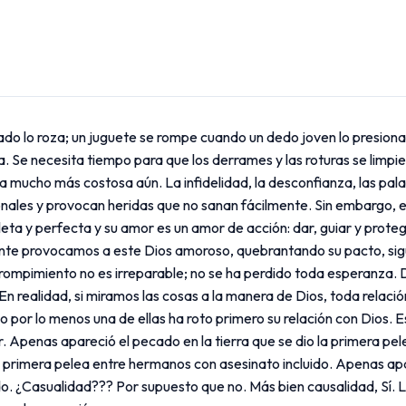
o lo roza; un juguete se rompe cuando un dedo joven lo presiona m
. Se necesita tiempo para que los derrames y las roturas se limpie
ta mucho más costosa aún. La infidelidad, la desconfianza, las pa
nales y provocan heridas que no sanan fácilmente. Sin embargo, 
a y perfecta y su amor es un amor de acción: dar, guiar y protege
te provocamos a este Dios amoroso, quebrantando su pacto, sigui
 rompimiento no es irreparable; no se ha perdido toda esperanza. Di
 En realidad, si miramos las cosas a la manera de Dios, toda relaci
por lo menos una de ellas ha roto primero su relación con Dios. E
. Apenas apareció el pecado en la tierra que se dio la primera pel
a primera pelea entre hermanos con asesinato incluido. Apenas ap
uido. ¿Casualidad??? Por supuesto que no. Más bien causalidad, Sí.