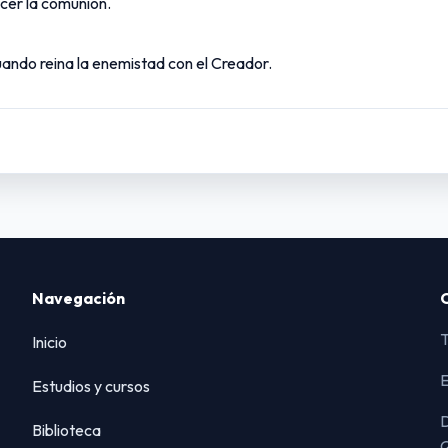
ecer la comunión.
uando reina la enemistad con el Creador.
Navegación
T
Inicio
E
Estudios y cursos
D
Biblioteca
Q