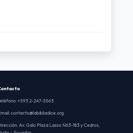
Contacto
eléfono: +593 2-247-5563
mail: contacto@labibliadice.org
irección: Av. Galo Plaza Lasso N63-183 y Cedros,
uito – Ecuador