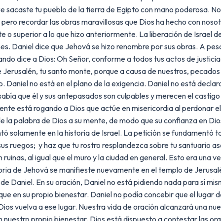
e sacaste tu pueblo de la tierra de Egipto con mano poderosa. No 
pero recordar las obras maravillosas que Dios ha hecho con nosotr
o superior a lo que hizo anteriormente. La liberación de Israel d
s. Daniel dice que Jehová se hizo renombre por sus obras. A pesar 
ndo dice a Dios: Oh Señor, conforme a todos tus actos de justicia
 de Jerusalén, tu santo monte, porque a causa de nuestros, pecados
. Daniel no está en el plano de la exigencia. Daniel no está decla
sabía que él y sus antepasados son culpables y merecen el castigo
emente está rogando a Dios que actúe en misericordia al perdonar
e la palabra de Dios a su mente, de modo que su confianza en Dios
ó solamente en la historia de Israel. La petición se fundamentó tam
 sus ruegos; y haz que tu rostro resplandezca sobre tu santuario a
ruinas, al igual que el muro y la ciudad en general. Esto era una v
loria de Jehová se manifieste nuevamente en el templo de Jerusalén
 Daniel. En su oración, Daniel no está pidiendo nada para sí mism
que en su propio bienestar. Daniel no podía concebir que el lugar
 Dios vuelva a ese lugar. Nuestra vida de oración alcanzará una n
n nuestro propio bienestar. Dios está dispuesto a contestar las o