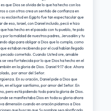
es que Dios se olvida de lo que ha hecho con los
os o con otros crea un sentido de confianza en
e su esclavitud en Egipto fue tan espectacular que
de eso, Israel, con Daniel incluido, pecó e hizo
 que has hecho en el pasado con tu pueblo, te pido
 y por la maldad de nuestros padres, Jerusalén y tu
rando algo para obligar a Dios que lo cumpla, como
 que estaban recibiendo por el cual habían llegado
 el pecado cometido. Cuando Usted ore, amable
 se vea fortalecida por lo que Dios ha hecho en el
bién en la gloria de Dios. Daniel 9:17 dice: Ahora
solado, por amor del Señor.
ergüenza. En su oración, Daniel pide a Dios que
, en el lugar santísimo, por amor del Señor. En
o, pero está pidiendo todo para la gloria de Dios.
 donde se manifestaba Dios en toda su gloria ahora
ueva dimensión cuando en oración pidamos a Dios
raciones que buscan que Su nombre sea glorificado.