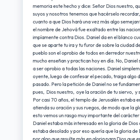
memoria este hecho y dice: Señor Dios nuestro, qu
suyos y nosotros tenemos que hacérselo recordar, 
cuanto a que Dios hará una vez más algo semejante 
el nombre de Jehová fue exaltado entre las nacione
impíamente contra Dios. Daniel da en el blanco cua
que se aparte tu ira y tu furor de sobre la ciudad
pueblo son el oprobio de todos en derredor nuestro
mucho enseñan y practican hoy en día. No, Daniel 
a ser oprobio a todas las naciones. Daniel simpl
oyente, luego de confesar el pecado, traiga algo d
pasado. Pero la petición de Daniel no se fundament
pues, Dios nuestro, oye la oración de tu siervo, y
Por casi 70 años, el templo de Jerusalén estaba en 
atienda su oración y sus ruegos, de modo que la g
esto vemos un rasgo muy importante del carácter de
Daniel estaba más interesado en la gloria de Dios 
estaba desolado y por eso quería que la gloria de
por algo que resulte más en gloria para Dios que e