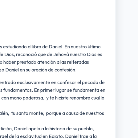
estudiando el libro de Daniel. En nuestro último
a de Dios, reconoció que de Jehová nuestro Dios es
no haber prestado atención a las reiteradas
zo Daniel en su oración de confesión.
oncentrado exclusivamente en confesar el pecado de
varios fundamentos. En primer lugar se fundamenta en
to con mano poderosa, y te hiciste renombre cual lo
usalén, tu santo monte; porque a causa de nuestros
ción, Daniel apela a la historia de su pueblo,
srael de la esclavitud en Egipto. Daniel trae a la