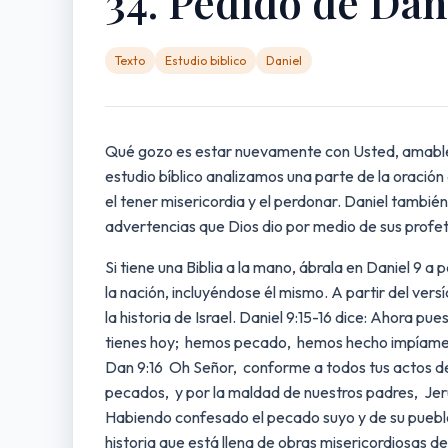
34. Pedido de Dan
Texto
Estudio biblico
Daniel
Qué gozo es estar nuevamente con Usted, amable oy
estudio bíblico analizamos una parte de la oración
el tener misericordia y el perdonar. Daniel tambié
advertencias que Dios dio por medio de sus profeta
Si tiene una Biblia a la mano, ábrala en Daniel 9 
la nación, incluyéndose él mismo. A partir del vers
la historia de Israel. Daniel 9:15-16 dice: Ahora p
tienes hoy; hemos pecado, hemos hecho impíame
Dan 9:16 Oh Señor, conforme a todos tus actos de 
pecados, y por la maldad de nuestros padres, Jeru
Habiendo confesado el pecado suyo y de su pueblo, D
historia que está llena de obras misericordiosas de D