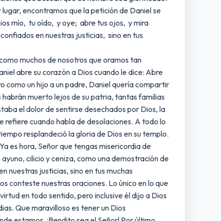
er lugar, encontramos que la petición de Daniel se
os mío, tu oído, y oye; abre tus ojos, y mira
onfiados en nuestras justicias, sino en tus
 era como muchos de nosotros que oramos tan
niel abre su corazón a Dios cuando le dice: Abre
ro como un hijo a un padre, Daniel quería compartir
 habrán muerto lejos de su patria, tantas familias
aba el dolor de sentirse desechados por Dios, la
e refiere cuando habla de desolaciones. A todo lo
 tiempo resplandeció la gloria de Dios en su templo.
 Ya es hora, Señor que tengas misericordia de
 ayuno, cilicio y ceniza, como una demostración de
n nuestras justicias, sino en tus muchas
 conteste nuestras oraciones. Lo único en lo que
rtud en todo sentido, pero inclusive él dijo a Dios
dias. Que maravilloso es tener un Dios
de estamos. ¡Bendito sea el Señor! Por último,