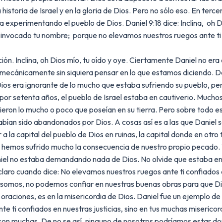
historia de Israel y en la gloria de Dios. Pero no sólo eso. En terc
experimentando el pueblo de Dios. Daniel 9:18 dice: Inclina, oh Di
s invocado tu nombre; porque no elevamos nuestros ruegos ante ti c
ación. Inclina, oh Dios mío, tu oído y oye. Ciertamente Daniel no
s mecánicamente sin siquiera pensar en lo que estamos diciendo. Da
Dios era ignorante de lo mucho que estaba sufriendo su pueblo, pe
 por setenta años, el pueblo de Israel estaba en cautiverio. Muchos
on lo mucho o poco que poseían en su tierra. Pero sobre todo est
ían sido abandonados por Dios. A cosas así es a las que Daniel s
a la capital del pueblo de Dios en ruinas, la capital donde en otro
r, hemos sufrido mucho la consecuencia de nuestro propio pecado.
aniel no estaba demandando nada de Dios. No olvide que estaba en
 claro cuando dice: No elevamos nuestros ruegos ante ti confiados e
omos, no podemos confiar en nuestras buenas obras para que Dios
ciones, es en la misericordia de Dios. Daniel fue un ejemplo de vi
e ti confiados en nuestras justicias, sino en tus muchas misericor
son muchas. De no se así, ninguno de nosotros podríamos estar don