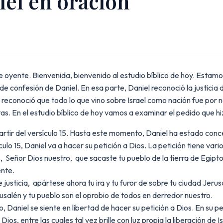
iel en oración
ente. Bienvenida, bienvenido al estudio bíblico de hoy. Estamos 
 de confesión de Daniel. En esa parte, Daniel reconoció la justici
n reconoció que todo lo que vino sobre Israel como nación fue por 
s. En el estudio bíblico de hoy vamos a examinar el pedido que hi
a partir del versículo 15. Hasta este momento, Daniel ha estado c
ículo 15, Daniel va a hacer su petición a Dios. La petición tiene 
ues, Señor Dios nuestro, que sacaste tu pueblo de la tierra de Egip
nte.
justicia, apártese ahora tu ira y tu furor de sobre tu ciudad Jer
salén y tu pueblo son el oprobio de todos en derredor nuestro.
aniel se siente en libertad de hacer su petición a Dios. En su peti
ios, entre las cuales tal vez brille con luz propia la liberación de I