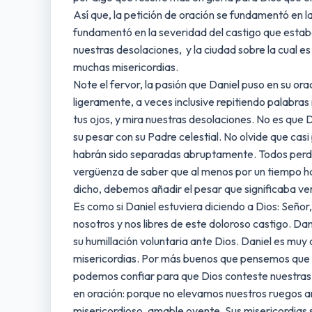
Así que, la petición de oración se fundamentó en la 
fundamentó en la severidad del castigo que estaba 
nuestras desolaciones, y la ciudad sobre la cual e
muchas misericordias.
Note el fervor, la pasión que Daniel puso en su or
ligeramente, a veces inclusive repitiendo palabra
tus ojos, y mira nuestras desolaciones. No es que 
su pesar con su Padre celestial. No olvide que casi
habrán sido separadas abruptamente. Todos perdier
vergüenza de saber que al menos por un tiempo hab
dicho, debemos añadir el pesar que significaba ver 
Es como si Daniel estuviera diciendo a Dios: Seño
nosotros y nos libres de este doloroso castigo. D
su humillación voluntaria ante Dios. Daniel es muy
misericordias. Por más buenos que pensemos que s
podemos confiar para que Dios conteste nuestras ora
en oración: porque no elevamos nuestros ruegos ant
misericordioso, amable oyente. Sus misericordias 