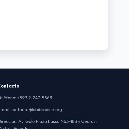
Contacto
eléfono: +593 2-247-5563
mail: contacto@labibliadice.org
irección: Av. Galo Plaza Lasso N63-183 y Cedros,
uito – Ecuador