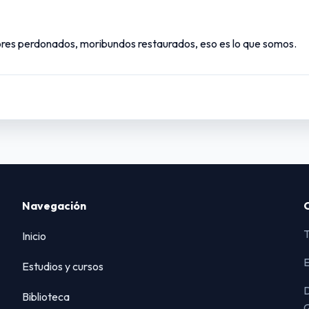
dores perdonados, moribundos restaurados, eso es lo que somos.
Navegación
T
Inicio
E
Estudios y cursos
D
Biblioteca
Q