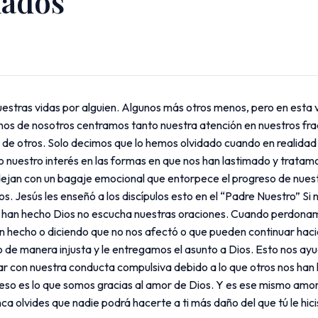
nados
tras vidas por alguien. Algunos más otros menos, pero en esta v
lgunos de nosotros centramos tanto nuestra atención en nuestros 
de otros. Solo decimos que lo hemos olvidado cuando en realidad 
nuestro interés en las formas en que nos han lastimado y tratamo
jan con un bagaje emocional que entorpece el progreso de nuestr
s. Jesús les enseñó a los discípulos esto en el “Padre Nuestro” Si
 han hecho Dios no escucha nuestras oraciones. Cuando perdonam
 hecho o diciendo que no nos afectó o que pueden continuar haci
de manera injusta y le entregamos el asunto a Dios. Esto nos ayu
r con nuestra conducta compulsiva debido a lo que otros nos han h
o es lo que somos gracias al amor de Dios. Y es ese mismo amor 
 olvides que nadie podrá hacerte a ti más daño del que tú le hicist