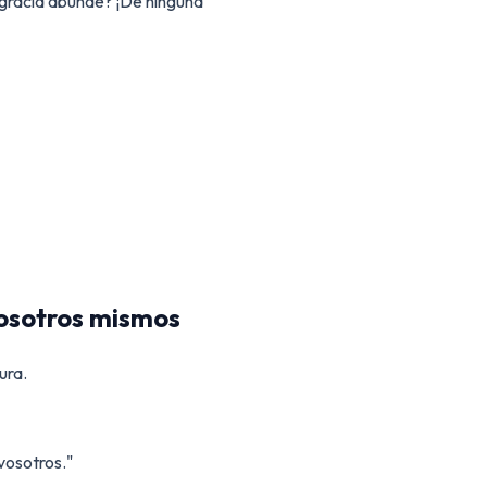
gracia abunde? ¡De ninguna
nosotros mismos
ura.
vosotros."