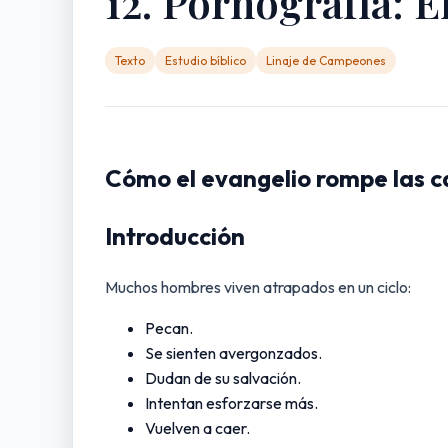
12. Pornografía: E
Texto
Estudio bíblico
Linaje de Campeones
Cómo el evangelio rompe las ca
Introducción
Muchos hombres viven atrapados en un ciclo:
Pecan.
Se sienten avergonzados.
Dudan de su salvación.
Intentan esforzarse más.
Vuelven a caer.