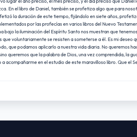
o lugar el año preciso, el mes preciso, y el día preciso que Daniel 
a. En el libro de Daniel, también se profetiza algo que para nosotr
rofetizó la duración de este tiempo, fijándolo en siete años, profe
lementados por las profecías en varios libros del Nuevo Testamento
 bajo la iluminación del Espíritu Santo nos muestran que tenemos u
 que voluntariamente se resisten a someterse a él. Es mi deseo q
todo, que podamos aplicarlo a nuestra vida diaria. No queremos ha
sino queremos que la palabra de Dios, una vez comprendida, la gu
o a acompañarme en el estudio de este maravilloso libro. Que el S