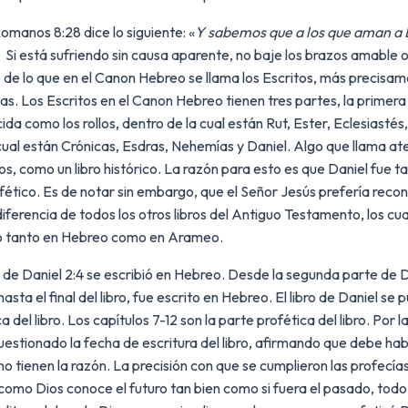
omanos 8:28 dice lo siguiente: «
Y sabemos que a los que aman a D
» Si está sufriendo sin causa aparente, no baje los brazos amable
e de lo que en el Canon Hebreo se llama los Escritos, más precisam
ías. Los Escritos en el Canon Hebreo tienen tres partes, la primera
da como los rollos, dentro de la cual están Rut, Ester, Eclesiasté
 cual están Crónicas, Esdras, Nehemías y Daniel. Algo que llama at
os, como un libro histórico. La razón para esto es que Daniel fue t
ético. Es de notar sin embargo, que el Señor Jesús prefería recon
iferencia de todos los otros libros del Antiguo Testamento, los cu
ito tanto en Hebreo como en Arameo.
de Daniel 2:4 se escribió en Hebreo. Desde la segunda parte de Dani
ta el final del libro, fue escrito en Hebreo. El libro de Daniel se 
a del libro. Los capítulos 7-12 son la parte profética del libro. Por
an cuestionado la fecha de escritura del libro, afirmando que debe h
ia no tienen la razón. La precisión con que se cumplieron las profecí
y como Dios conoce el futuro tan bien como si fuera el pasado, todo