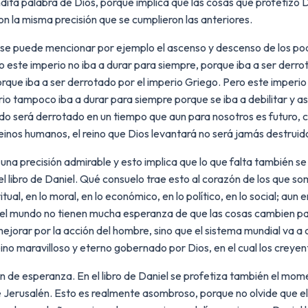
ita palabra de Dios, porque implica que las cosas que profetizó Da
on la misma precisión que se cumplieron las anteriores.
el se puede mencionar por ejemplo el ascenso y descenso de los pod
o este imperio no iba a durar para siempre, porque iba a ser derr
rque iba a ser derrotado por el imperio Griego. Pero este imperi
io tampoco iba a durar para siempre porque se iba a debilitar y a
ndo será derrotado en un tiempo que aun para nosotros es futuro, c
reinos humanos, el reino que Dios levantará no será jamás destru
una precisión admirable y esto implica que lo que falta también s
 libro de Daniel. Qué consuelo trae esto al corazón de los que s
ual, en lo moral, en lo económico, en lo político, en lo social; aun 
a el mundo no tienen mucha esperanza de que las cosas cambien p
jorar por la acción del hombre, sino que el sistema mundial va a c
reino maravilloso y eterno gobernado por Dios, en el cual los crey
zón de esperanza. En el libro de Daniel se profetiza también el mom
 de Jerusalén. Esto es realmente asombroso, porque no olvide que el 