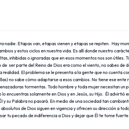
para nadie. Etapas van, etapas vienen y etapas se repiten. Hay m
ios y estos ciclos en nuestra vida. Es allí donde nuestro carácter
s, inhibidas o ignoradas que en esos momentos nos son útiles. Tal v
de ser parte del Reino de Dios era como el viento, no sabes de 
 realidad. El problema se le presenta a la gente que no cuenta con 
ellas) no sabe cómo adaptarse a esos cambios. No tiene ese ente r
enazadoras tormentas. Todo hombre y toda mujer necesitan un pun
so lo encuentras solamente en Dios y en Jesús, su Hijo. Él advirtió
ue Él y su Palabra no pasará. En medio de una sociedad tan cambian
 absolutos de Dios siguen en vigencia y ofrecen su dirección a to
esar tu pecado de indiferencia a Dios y dejar que Él te tome fuert