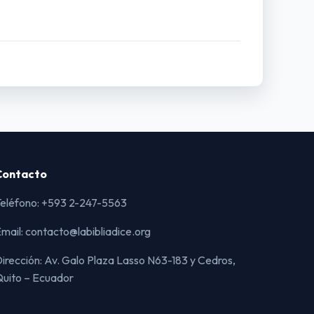
Contacto
eléfono: +593 2-247-5563
mail: contacto@labibliadice.org
irección: Av. Galo Plaza Lasso N63-183 y Cedros,
uito – Ecuador