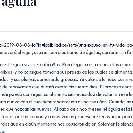
 águila
sa-2019-08-08-la?in=labibliadice/sets/una-pausa-en-tu-vida-a
enovará el vigor, subirán con alas como de águilas, correrán sin fat
ie. Llega a vivir setenta años. Para llegar a esa edad, a los cuaren
xibles, y no consigue tomar a sus presas de las cuales se aliment
adas, y sus plumas demasiado gruesas. Ya volar se le hace casi imp
o de renovación que durará ciento cincuenta días. El proceso consi
nde pueda conseguir su alimento sin necesidad de volar. En ese lug
uno nuevo con el cual desprenderá una a una sus uñas. Cuando las 
s que nazcan las nuevas. Al cabo de cinco meses, el águila está li
tarnos por un tiempo y comenzar un proceso de renovación para 
erdos que en algún momento nos causaron dolor. Solamente siend
ae.