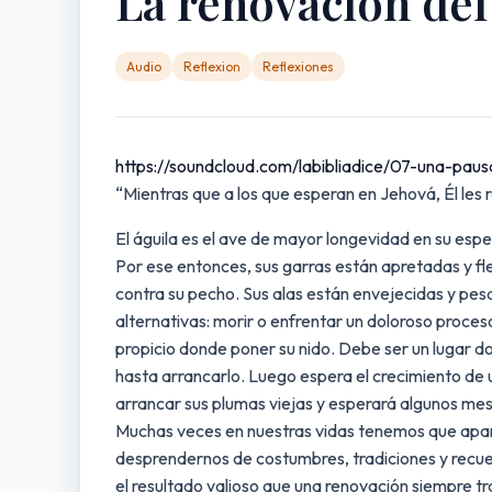
La renovación del
Audio
Reflexion
Reflexiones
https://soundcloud.com/labibliadice/07-una-pau
“Mientras que a los que esperan en Jehová, Él les r
El águila es el ave de mayor longevidad en su espec
Por ese entonces, sus garras están apretadas y fle
contra su pecho. Sus alas están envejecidas y pes
alternativas: morir o enfrentar un doloroso proces
propicio donde poner su nido. Debe ser un lugar do
hasta arrancarlo. Luego espera el crecimiento de 
arrancar sus plumas viejas y esperará algunos mese
Muchas veces en nuestras vidas tenemos que apar
desprendernos de costumbres, tradiciones y recu
el resultado valioso que una renovación siempre tr