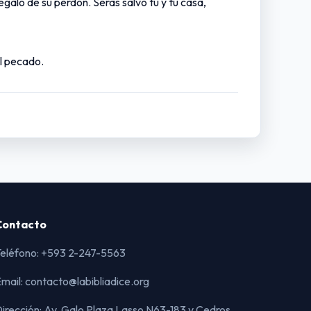
egalo de su perdón. Serás salvo tú y tu casa,
l pecado.
Contacto
eléfono: +593 2-247-5563
mail: contacto@labibliadice.org
irección: Av. Galo Plaza Lasso N63-183 y Cedros,