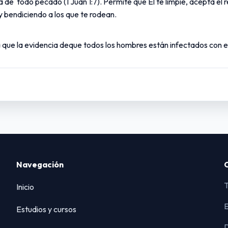
a de todo pecado (1 Juan 1:7). Permite que Él te limpie, acepta el r
y bendiciendo a los que te rodean.
 que la evidencia deque todos los hombres están infectados con e
Navegación
T
Inicio
E
Estudios y cursos
D