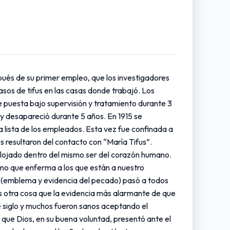
spués de su primer empleo, que los investigadores
os de tifus en las casas donde trabajó. Los
e puesta bajo supervisión y tratamiento durante 3
 desapareció durante 5 años. En 1915 se
a lista de los empleados. Esta vez fue confinada a
s resultaron del contacto con “María Tifus”.
alojado dentro del mismo ser del corazón humano.
ino que enferma a los que están a nuestro
e (emblema y evidencia del pecado) pasó a todos
 otra cosa que la evidencia más alarmante de que
e siglo y muchos fueron sanos aceptando el
 que Dios, en su buena voluntad, presentó ante el