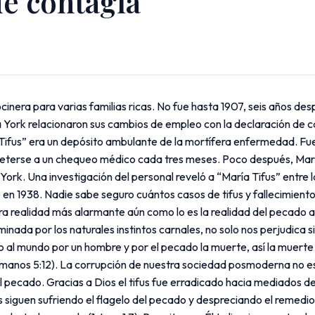
e contagia
inera para varias familias ricas. No fue hasta 1907, seis años de
ork relacionaron sus cambios de empleo con la declaración de cas
 Tifus” era un depósito ambulante de la mortífera enfermedad. Fu
meterse a un chequeo médico cada tres meses. Poco después, Mary
York. Una investigación del personal reveló a “María Tifus” entre l
en 1938. Nadie sabe seguro cuántos casos de tifus y fallecimiento
ra realidad más alarmante aún como lo es la realidad del pecado 
ada por los naturales instintos carnales, no solo nos perjudica s
o al mundo por un hombre y por el pecado la muerte, así la muert
anos 5:12). La corrupción de nuestra sociedad posmoderna no es
el pecado. Gracias a Dios el tifus fue erradicado hacia mediados d
s siguen sufriendo el flagelo del pecado y despreciando el remedio