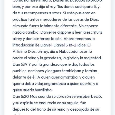
Como hombre íntegro, Daniel no buscaba su propio
bien, y por eso dijo al rey: Tus dones sean para ti, y
da tus recompensas a otros. Si esto pusieran en
práctica tantos mercaderes de las cosas de Dios,
el mundo fuera totalmente diferente. Sin esperar
nada a cambio, Daniel se dispone a leer la escritura
al rey y dar la interpretación. Ahora tenemos la
introducción de Daniel. Daniel 5:18-21 dice: El
Altísimo Dios, oh rey, dio a Nabucodonosor tu
padre el reino y la grandeza, la gloria y la majestad.
Dan 5:19 Y por la grandeza que le dio, todos los
pueblos, naciones y lenguas temblaban y temían
delante de él. A quien quería mataba, y a quien
quería daba vida; engrandecía a quien quería, y a
quien quería humillaba.
Dan 5:20 Mas cuando su corazón se ensoberbeció,
y su espíritu se endureció en su orgullo, fue
depuesto del trono de su reino, y despojado de su