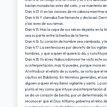
hacían morada las aves del cielo, y se mantenía de
Dan 4:13 Vi en las visiones de mi cabeza mientras e
Dan 4:14 Y clamaba fuertemente y decía así: Derriba
y las aves de sus ramas.
Dan 4:15 Mas la cepa de sus raíces dejaréis en la ti
sea su parte entre la hierba de la tierra.
Dan 4:16 Su corazón de hombre sea cambiado, y le 
Dan 4:17 La sentencia es por decreto de los vigilant
hombres, y que a quien él quiere lo da, y constituy
Dan 4:18 Yo el rey Nabucodonosor he visto este sue
su interpretación; mas tú puedes, porque mora en ti
Al introducir el relato de su sueño, se nota que el 
cautivo en Babilonia. En términos generales, el su
alguien a quien el rey llamó vigilante y santo. La 
punto el rey como que intuye una interpretación a
se dio un corazón de bestia, por un determinado t
reconocer que el Dios Altísimo gobierna el reino de