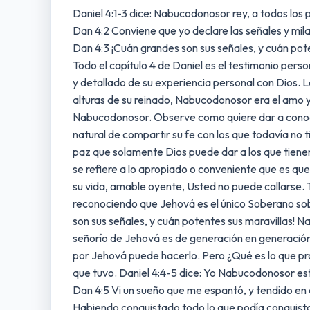
Daniel 4:1-3 dice: Nabucodonosor rey, a todos los 
Dan 4:2 Conviene que yo declare las señales y mil
Dan 4:3 ¡Cuán grandes son sus señales, y cuán pote
Todo el capítulo 4 de Daniel es el testimonio pers
y detallado de su experiencia personal con Dios. L
alturas de su reinado, Nabucodonosor era el amo 
Nabucodonosor. Observe como quiere dar a conoce
natural de compartir su fe con los que todavía no
paz que solamente Dios puede dar a los que tien
se refiere a lo apropiado o conveniente que es que
su vida, amable oyente, Usted no puede callarse. 
reconociendo que Jehová es el único Soberano sob
son sus señales, y cuán potentes sus maravillas! 
señorío de Jehová es de generación en generación
por Jehová puede hacerlo. Pero ¿Qué es lo que 
que tuvo. Daniel 4:4-5 dice: Yo Nabucodonosor esta
Dan 4:5 Vi un sueño que me espantó, y tendido en 
Habiendo conquistado todo lo que podía conquista