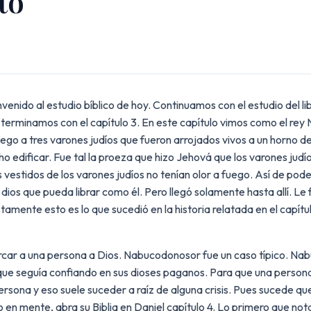
to
enido al estudio bíblico de hoy. Continuamos con el estudio del li
lico terminamos con el capítulo 3. En este capítulo vimos como el 
fuego a tres varones judíos que fueron arrojados vivos a un horno
edificar. Fue tal la proeza que hizo Jehová que los varones judí
 los vestidos de los varones judíos no tenían olor a fuego. Así de
ios que pueda librar como él. Pero llegó solamente hasta allí. Le
amente esto es lo que sucedió en la historia relatada en el capítu
ercar a una persona a Dios. Nabucodonosor fue un caso típico. Nab
o que seguía confiando en sus dioses paganos. Para que una person
persona y eso suele suceder a raíz de alguna crisis. Pues sucede 
 en mente, abra su Biblia en Daniel capítulo 4. Lo primero que nota