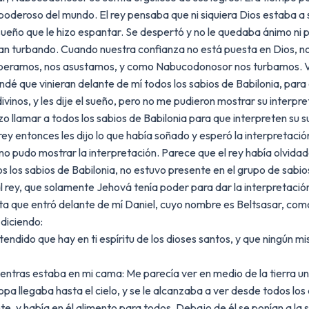
poderoso del mundo. El rey pensaba que ni siquiera Dios estaba a su
un sueño que le hizo espantar. Se despertó y no le quedaba ánimo ni 
aban turbando. Cuando nuestra confianza no está puesta en Dios, 
esperamos, nos asustamos, y como Nabucodonosor nos turbamos.
mandé que vinieran delante de mí todos los sabios de Babilonia, par
vinos, y les dije el sueño, pero no me pudieron mostrar su interpre
 llamar a todos los sabios de Babilonia para que interpreten su 
ey entonces les dijo lo que había soñado y esperó la interpretació
no pudo mostrar la interpretación. Parece que el rey había olvidad
os los sabios de Babilonia, no estuvo presente en el grupo de sabios
 rey, que solamente Jehová tenía poder para dar la interpretación
sta que entró delante de mí Daniel, cuyo nombre es Beltsasar, como 
 diciendo:
endido que hay en ti espíritu de los dioses santos, y que ningún mi
entras estaba en mi cama: Me parecía ver en medio de la tierra un 
copa llegaba hasta el cielo, y se le alcanzaba a ver desde todos los 
te, y había en él alimento para todos. Debajo de él se ponían a la