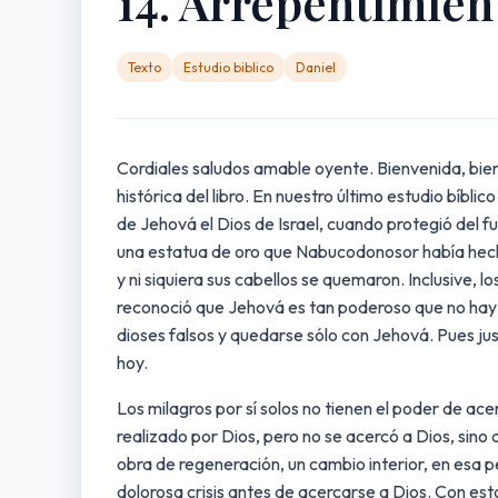
14. Arrepentimien
Texto
Estudio biblico
Daniel
Cordiales saludos amable oyente. Bienvenida, bienv
histórica del libro. En nuestro último estudio bíb
de Jehová el Dios de Israel, cuando protegió del 
una estatua de oro que Nabucodonosor había hecho 
y ni siquiera sus cabellos se quemaron. Inclusive,
reconoció que Jehová es tan poderoso que no hay d
dioses falsos y quedarse sólo con Jehová. Pues just
hoy.
Los milagros por sí solos no tienen el poder de ac
realizado por Dios, pero no se acercó a Dios, sin
obra de regeneración, un cambio interior, en esa 
dolorosa crisis antes de acercarse a Dios. Con esto