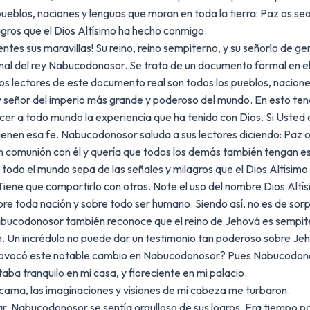
pueblos, naciones y lenguas que moran en toda la tierra: Paz os sea
agros que el Dios Altísimo ha hecho conmigo.
ntes sus maravillas! Su reino, reino sempiterno, y su señorío de g
onal del rey Nabucodonosor. Se trata de un documento formal en el c
os lectores de este documento real son todos los pueblos, nacione
y señor del imperio más grande y poderoso del mundo. En esto te
r a todo mundo la experiencia que ha tenido con Dios. Si Usted
 tienen esa fe. Nabucodonosor saluda a sus lectores diciendo: Paz 
en comunión con él y quería que todos los demás también tengan
 todo el mundo sepa de las señales y milagros que el Dios Altísimo 
Tiene que compartirlo con otros. Note el uso del nombre Dios Alt
re toda nación y sobre todo ser humano. Siendo así, no es de s
Nabucodonosor también reconoce que el reino de Jehová es sempitern
. Un incrédulo no puede dar un testimonio tan poderoso sobre Je
provocó este notable cambio en Nabucodonosor? Pues Nabucodon
ba tranquilo en mi casa, y floreciente en mi palacio.
cama, las imaginaciones y visiones de mi cabeza me turbaron.
r, Nabucodonosor se sentía orgulloso de sus logros. Era tiempo p