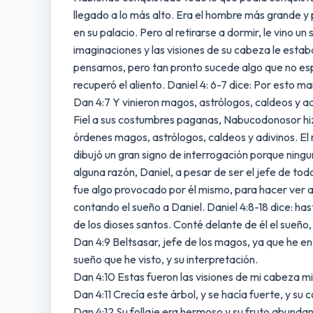
llegado a lo más alto. Era el hombre más grande y 
en su palacio. Pero al retirarse a dormir, le vino 
imaginaciones y las visiones de su cabeza le est
pensamos, pero tan pronto sucede algo que no 
recuperó el aliento. Daniel 4: 6-7 dice: Por esto 
Dan 4:7 Y vinieron magos, astrólogos, caldeos y adi
Fiel a sus costumbres paganas, Nabucodonosor hizo
órdenes magos, astrólogos, caldeos y adivinos. El r
dibujó un gran signo de interrogación porque ningu
alguna razón, Daniel, a pesar de ser el jefe de tod
fue algo provocado por él mismo, para hacer ver al
contando el sueño a Daniel. Daniel 4:8-18 dice: ha
de los dioses santos. Conté delante de él el sueño,
Dan 4:9 Beltsasar, jefe de los magos, ya que he ent
sueño que he visto, y su interpretación.
Dan 4:10 Estas fueron las visiones de mi cabeza mi
Dan 4:11 Crecía este árbol, y se hacía fuerte, y su 
Dan 4:12 Su follaje era hermoso y su fruto abundan