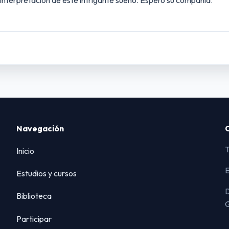
 interpretación de este intrigante sueño. Espero su compañía.
Navegación
T
Inicio
E
Estudios y cursos
D
Biblioteca
Q
Participar