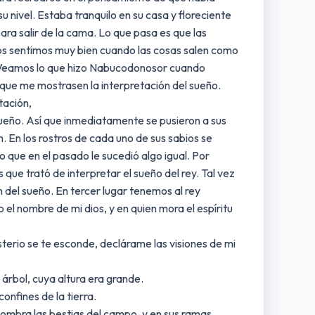
 nivel. Estaba tranquilo en su casa y floreciente
para salir de la cama. Lo que pasa es que las
nos sentimos muy bien cuando las cosas salen como
 Veamos lo que hizo Nabucodonosor cuando
a que me mostrasen la interpretación del sueño.
tación,
sueño. Así que inmediatamente se pusieron a sus
n. En los rostros de cada uno de sus sabios se
o que en el pasado le sucedió algo igual. Por
 que trató de interpretar el sueño del rey. Tal vez
 del sueño. En tercer lugar tenemos al rey
el nombre de mi dios, y en quien mora el espíritu
sterio se te esconde, declárame las visiones de mi
árbol, cuya altura era grande.
confines de la tierra.
 sombra las bestias del campo, y en sus ramas