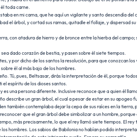
 él toda carne.
staba en mi cama, que he aquí un vigilante y santo descendía del c
d el árbol, y cortad sus ramas, quitadle el follaje, y dispersad su
erra, con atadura de hierro y de bronce entre la hierba del campo; s
sea dado corazón de bestia, y pasen sobre él siete tiempos.
es, y por dicho de los santos la resolución, para que conozcan los v
e sobre él al más bajo de los hombres.
ño. Tú, pues, Beltsasar, dirás la interpretación de él, porque tod
 el espíritu de los dioses santos.
rey es una persona diferente. Inclusive reconoce que a quien él llam
eño describe un gran árbol, el cual a pesar de estar en su apogeo
orden también contemplaba dejar la cepa de sus raíces en la tierra,
l reconocer que el gran árbol debe simbolizar a un hombre, porque
iempo, más precisamente, lo que el rey llamó siete tiempos. El re
 los hombres. Los sabios de Babilonia no habían podido interpretar 