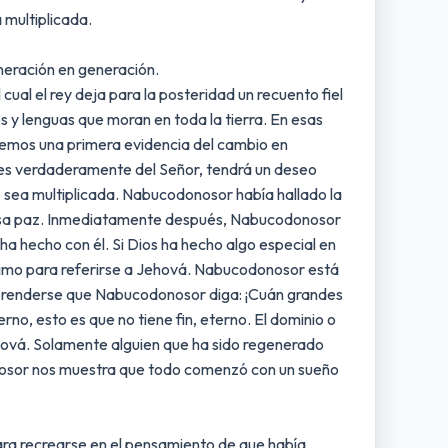
 multiplicada.
eneración en generación.
ual el rey deja para la posteridad un recuento fiel
s y lenguas que moran en toda la tierra. En esas
nemos una primera evidencia del cambio en
 es verdaderamente del Señor, tendrá un deseo
o sea multiplicada. Nabucodonosor había hallado la
 esa paz. Inmediatamente después, Nabucodonosor
ha hecho con él. Si Dios ha hecho algo especial en
ísimo para referirse a Jehová. Nabucodonosor está
orprenderse que Nabucodonosor diga: ¡Cuán grandes
o, esto es que no tiene fin, eterno. El dominio o
hová. Solamente alguien que ha sido regenerado
osor nos muestra que todo comenzó con un sueño
ara recrearse en el pensamiento de que había