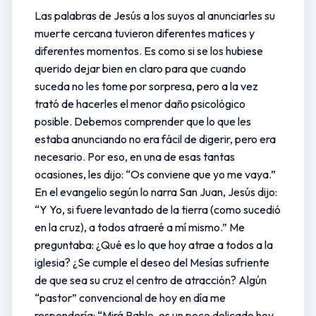
Las palabras de Jesús a los suyos al anunciarles su
muerte cercana tuvieron diferentes matices y
diferentes momentos. Es como si se los hubiese
querido dejar bien en claro para que cuando
suceda no les tome por sorpresa, pero a la vez
trató de hacerles el menor daño psicológico
posible. Debemos comprender que lo que les
estaba anunciando no era fácil de digerir, pero era
necesario. Por eso, en una de esas tantas
ocasiones, les dijo: “Os conviene que yo me vaya.”
En el evangelio según lo narra San Juan, Jesús dijo:
“Y Yo, si fuere levantado de la tierra (como sucedió
en la cruz), a todos atraeré a mí mismo.” Me
preguntaba: ¿Qué es lo que hoy atrae a todos a la
iglesia? ¿Se cumple el deseo del Mesías sufriente
de que sea su cruz el centro de atracción? Algún
“pastor” convencional de hoy en día me
respondería: “Mirá Pablo, es un poco delicado hoy